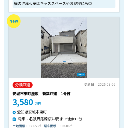
横の洋風和室はキッズスペースやお昼寝にも◎
New
更新日：2026.08.06
分譲戸建
安城市東町屋敷 新築戸建 1号棟
3,580
万円
愛知県安城市東町
電車：名鉄西尾線桜井駅 まで徒歩13分
土地面積：
121.59㎡
延床面積：
102.06㎡