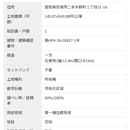
住所
愛知県安城市二本木新町１丁目21-16
土地面積（坪
145.07㎡(43.88坪)公簿
数）
総区画・戸数
2
建物：建築確認
第HPA-26-03817-1号
番号
接道
一方
北東側:(幅:12.4m/間口:8.53m)
セットバック
不要
土地権利
所有権
都市計画
市街化区域
建ぺい率／容積
60%/200%
率
用途地域
第一種住居地域
地目
宅地