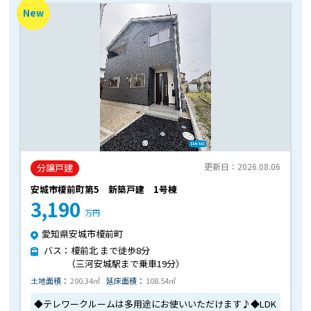
New
更新日：2026.08.06
分譲戸建
安城市榎前町第5 新築戸建 1号棟
3,190
万円
愛知県安城市榎前町
バス：榎前北 まで徒歩8分
（三河安城駅まで乗車19分）
土地面積：
200.34㎡
延床面積：
108.54㎡
◆テレワークルームは多用途にお使いいただけます♪◆LDK