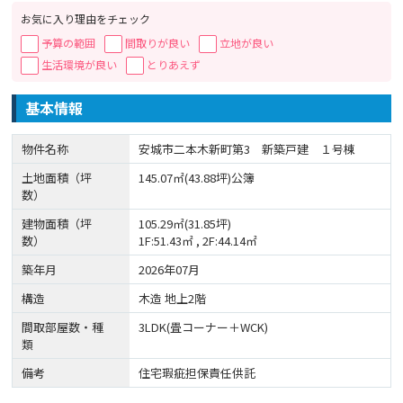
お気に入り理由をチェック
予算の範囲
間取りが良い
立地が良い
生活環境が良い
とりあえず
基本情報
物件名称
安城市二本木新町第3 新築戸建 １号棟
土地面積（坪
145.07㎡(43.88坪)公簿
数）
建物面積（坪
105.29㎡(31.85坪)
数）
1F:51.43㎡ , 2F:44.14㎡
築年月
2026年07月
構造
木造 地上2階
間取部屋数・種
3LDK(畳コーナー＋WCK)
類
備考
住宅瑕疵担保責任供託