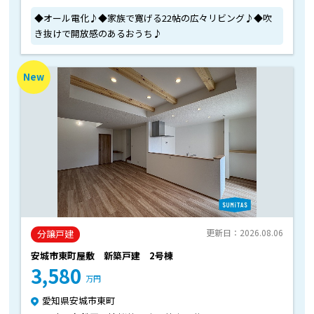
◆オール電化♪◆家族で寛げる22帖の広々リビング♪◆吹
き抜けで開放感のあるおうち♪
New
更新日：2026.08.06
分譲戸建
安城市東町屋敷 新築戸建 2号棟
3,580
万円
愛知県安城市東町