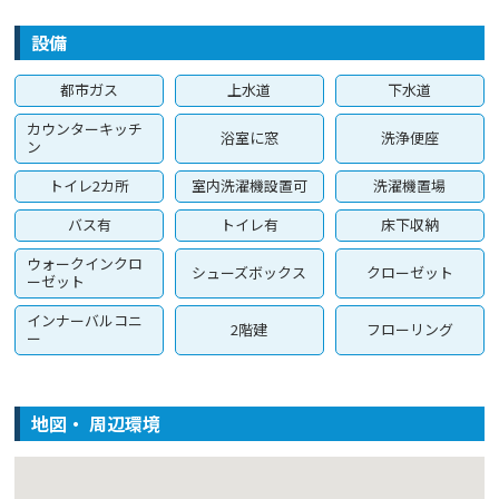
設備
都市ガス
上水道
下水道
カウンターキッチ
浴室に窓
洗浄便座
ン
トイレ2カ所
室内洗濯機設置可
洗濯機置場
バス有
トイレ有
床下収納
ウォークインクロ
シューズボックス
クローゼット
ーゼット
インナーバルコニ
2階建
フローリング
ー
地図・ 周辺環境