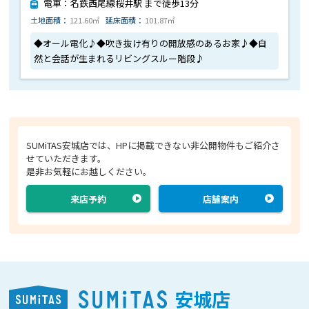
電車：名鉄西尾線桜井駅 まで徒歩13分
土地面積：
121.60㎡
延床面積：
101.87㎡
◆オール電化♪◆吹き抜け有りの開放感のあるお家♪◆自
然と会話が生まれるリビングスルー階段♪
SUMiTAS安城店では、HPに掲載できない非公開物件もご紹介さ
せていただきます。
是非お気軽にお越しください。
来店予約
店舗案内
安城店