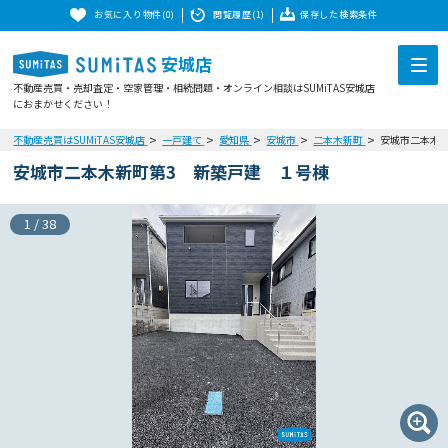
お気に入り物件(0)
閲覧履歴(1)
保存した検索条件
安城店
不動産売買・売却査定・空家管理・相続問題・オンライン相談はSUMiTAS安城店
におまかせください！
不動産売買はSUMiTAS安城店
一戸建て
愛知県
安城市
二本木新町
安城市二本木
安城市二本木新町第3 新築戸建 １号棟
1
/
38