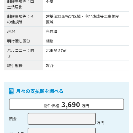
制限事項等：国
不要
土法届出
制限事項等：そ
建基法22条指定区域・宅地造成等工事規制
の他規制
区域
現況
完成済
明け渡し区分
相談
バルコニー：向
北東95.57㎡
き
取引態様
媒介
月々の支払額を調べる
3,690
物件価格
万円
頭金
万円