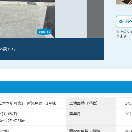
前
※上のサ
ります
外観です。
二本木新町第3 新築戸建 2号棟
土地面積（坪数）
145
㎡(31.85坪)
築年月
20
3㎡ , 2F:47.38㎡
上2階
間取部屋数・種類
4L