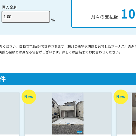
借入金利
10
月々の支払額
％
入力ください。自動で年2回分で計算されます（毎月の希望返済額と合算したボーナス月の返
実際の金額とは異なる場合がございます。詳しくは店舗までお問合わせください。
。
件
New
New