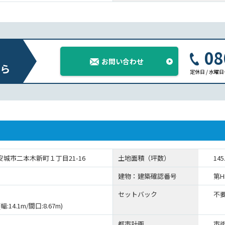
08
お問い合わせ
ら
定休日 / 水曜
安城市二本木新町１丁目21-16
土地面積（坪数）
145
建物：建築確認番号
第HP
セットバック
不
幅:14.1m/間口:8.67m)
都市計画
市