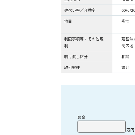
建ぺい率／容積率
60%/2
地目
宅地
制限事項等：その他規
建基法
制
制区域
明け渡し区分
相談
取引態様
媒介
頭金
万円