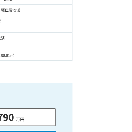
一種住居地域
要
成済
98.81㎡
790
万円