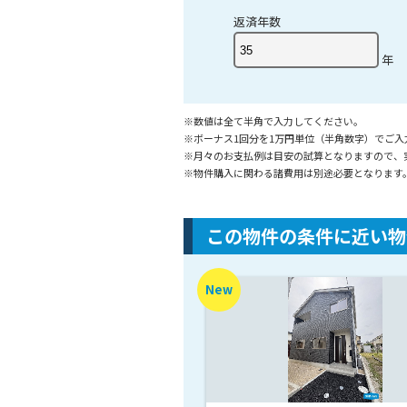
返済年数
年
※数値は全て半角で入力してください。
※ボーナス1回分を1万円単位（半角数字）でご
※月々のお支払例は目安の試算となりますので、
※物件購入に関わる諸費用は別途必要となります
この物件の条件に近い物
New