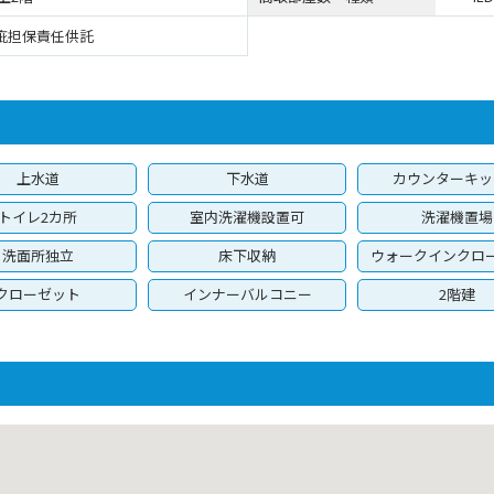
疵担保責任供託
上水道
下水道
カウンターキッ
トイレ2カ所
室内洗濯機設置可
洗濯機置場
洗面所独立
床下収納
ウォークインクロ
クローゼット
インナーバルコニー
2階建