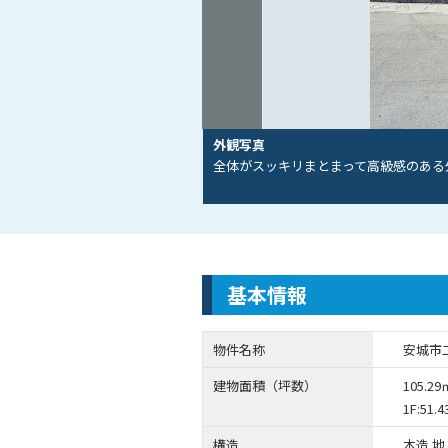
外観写真
全体がスッキリまとまって高級感のある
基本情報
物件名称
安城市
建物面積（坪数）
105.29
1F:51.4
構造
木造 地