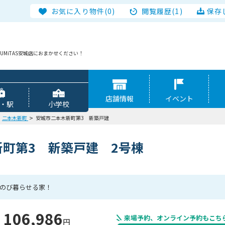
お気に入り物件(0)
閲覧履歴(1)
保存
MiTAS安城店におまかせください！
店舗情報
イベント
・駅
小学校
二本木新町
安城市二本木新町第3 新築戸建
町第3 新築戸建 2号棟
びのび暮らせる家！
106,986
来場予約、オンライン予約もこち
円