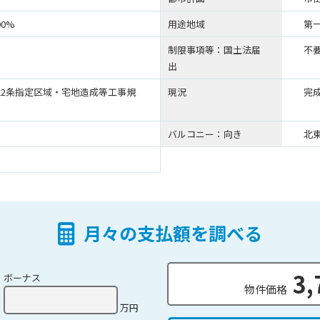
00%
用途地域
第
制限事項等：国土法届
不
出
22条指定区域・宅地造成等工事規
現況
完
バルコニー：向き
北東
月々の支払額を調べる
3,
ボーナス
物件価格
万円