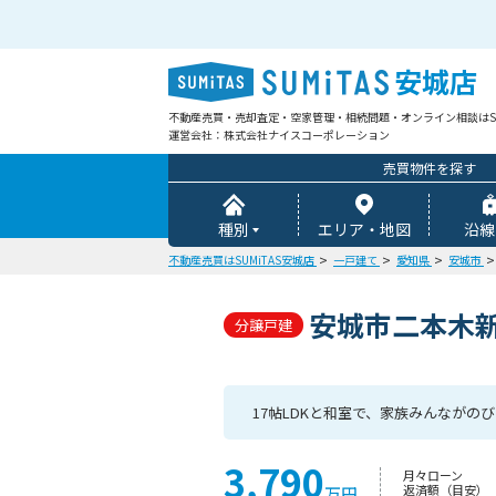
安城店
不動産売買・売却査定・空家管理・相続問題・オンライン相談はSU
運営会社：株式会社ナイスコーポレーション
売買物件を探す
種別
エリア・地図
沿線
不動産売買はSUMiTAS安城店
一戸建て
愛知県
安城市
安城市二本木新
分譲戸建
17帖LDKと和室で、家族みんながの
3,790
月々ローン
返済額（目安）
万円