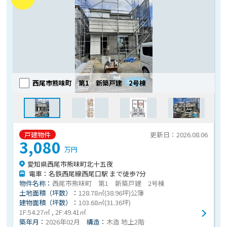
西尾市熊味町 第1 新築戸建 2号棟
戸建物件
更新日：2026.08.06
3,080
万円
愛知県西尾市熊味町北十五夜
電車：名鉄西尾線西尾口駅 まで徒歩7分
物件名称：
西尾市熊味町 第1 新築戸建 2号棟
土地面積（坪数）：
128.78㎡(38.96坪)公簿
建物面積（坪数）：
103.68㎡(31.36坪)
1F:54.27㎡ , 2F:49.41㎡
築年月：
2026年02月
構造：
木造 地上2階