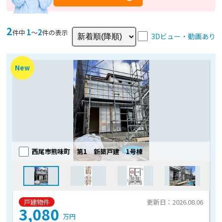
2
1
2
件中
〜
件の表示
3Dビュー・動画あり
New
西尾市熊味町 第1 新築戸建 1号棟
戸建物件
更新日：2026.08.06
3,080
万円