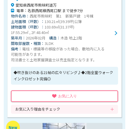
愛知県西尾市熊味町道万
電車：名鉄西尾線西尾口駅 まで徒歩7分
物件名称：
西尾市熊味町 第1 新築戸建 1号棟
土地面積（坪数）：
130.21㎡(39.39坪)公簿
建物面積（坪数）：
103.69㎡(31.37坪)
1F:55.29㎡ , 2F:48.40㎡
築年月：
2026年02月
構造：
木造 地上2階
間取部屋数・種類：
3LDK
備考：
電柱・標識等の移設があった場合、敷地内に入る
可能性があります。
司法書士と土地家屋調査士は売主指定となります。
◆吹き抜けのある21帖の広々リビング♪◆2階全室ウォーク
インクロゼット完備◎
お気に入り
お気に入り理由をチェック
New