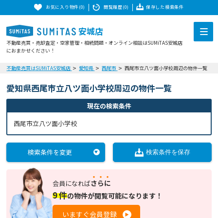
お気に入り物件(0)
閲覧履歴(0)
保存した検索条件
安城店
不動産売買・売却査定・空家管理・相続問題・オンライン相談はSUMiTAS安城店
におまかせください！
不動産売買はSUMiTAS安城店
愛知県
西尾市
西尾市立八ツ面小学校周辺の物件一覧
愛知県西尾市立八ツ面小学校周辺の物件一覧
現在の検索条件
西尾市立八ツ面小学校
検索条件を変更
検索条件を保存
さらに
会員になれば
9
件
の
物件が閲覧可能になります！
いますぐ会員登録