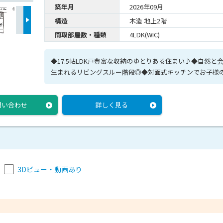
築年月
2026年09月
構造
木造 地上2階
間取部屋数・種類
4LDK(WIC)
◆17.5帖LDK戸豊富な収納のゆとりある住まい♪◆自然と
生まれるリビングスルー階段◎◆対面式キッチンでお子様
が見られて安心♪
問い合わせ
詳しく見る
3Dビュー・動画あり