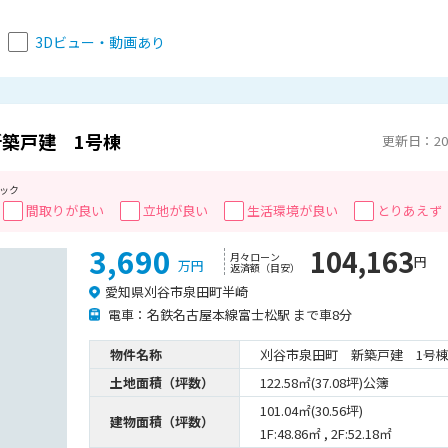
3Dビュー・動画あり
築戸建 1号棟
更新日：2026
ック
間取りが良い
立地が良い
生活環境が良い
とりあえず
3,690
104,163
月々ローン
円
万円
返済額（目安）
愛知県刈谷市泉田町半崎
電車：名鉄名古屋本線富士松駅 まで車8分
物件名称
刈谷市泉田町 新築戸建 1号
土地面積（坪数）
122.58㎡(37.08坪)公簿
101.04㎡(30.56坪)
建物面積（坪数）
1F:48.86㎡ , 2F:52.18㎡