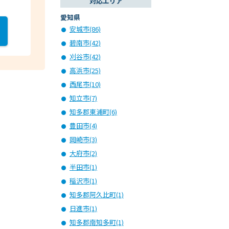
対応エリア
。
愛知県
安城市(86)
碧南市(42)
刈谷市(42)
高浜市(25)
西尾市(10)
知立市(7)
知多郡東浦町(6)
豊田市(4)
岡崎市(3)
大府市(2)
半田市(1)
稲沢市(1)
知多郡阿久比町(1)
日進市(1)
知多郡南知多町(1)