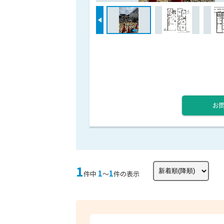
お
1
1
1
件中
〜
件の表示