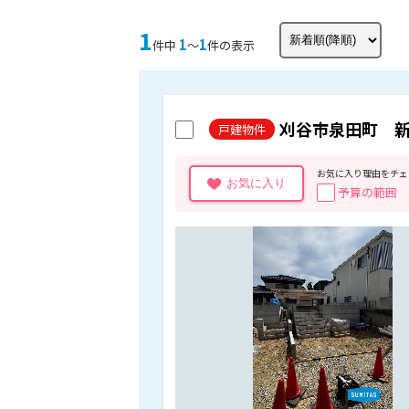
1
1
1
件中
〜
件の表示
刈谷市泉田町 新
戸建物件
お気に入り理由をチェ
お気に入り
予算の範囲