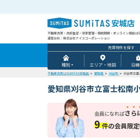
安城店
不動産売買・売却査定・空家管理・相続問題・オンライン相談はSU
運営会社：株式会社ナイスコーポレーション
売買物件を探す
種別
エリア・地図
沿線
不動産売買はSUMiTAS安城店
愛知県
刈谷市
刈谷市立富
愛知県刈谷市立富士松南
さら
会員になれば
9
件
の
会員限定