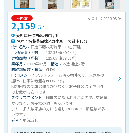
戸建物件
更新日：2026.08.04
2,159
万円
愛知県日進市藤枝町片平
電車：名鉄豊田線米野木駅 まで徒歩15分
物件名称：
日進市藤枝町片平 中古戸建
土地面積（坪数）：
132.36㎡(40.04坪)
建物面積（坪数）：
125.05㎡(37.83坪)
築年月：
1982年02月
構造：
木造 地上2階
間取部屋数・種類：
6LDK
PRコメント：
フルリフォーム済み物件です。大家族や
趣味、仕事に最適な6LDKです。
団地内なので車の通りが少なく、お子様の通学や日々
のお散歩も安心です。
スタッフコメント：
団地内にあるおうちなので、交通量
が少なく、お子様の通学も安心です。
また、多人数家族の方にも嬉しい6LDKで、部屋数が多
いです♪
備考：
現況渡し