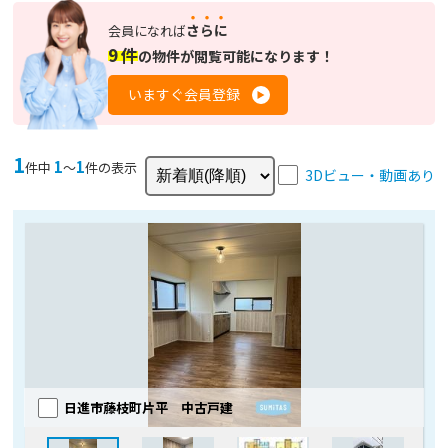
さらに
会員になれば
9
件
の
物件が閲覧可能になります！
いますぐ会員登録
1
1
1
件中
〜
件の表示
3Dビュー・動画あり
日進市藤枝町片平 中古戸建