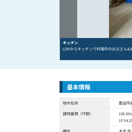
キッチン
LDKからキッチンで料理中のお父さん&お母さ
基本情報
物件名称
豊田市
建物面積（坪数）
105.60
1F:54.2
構造
木造 地