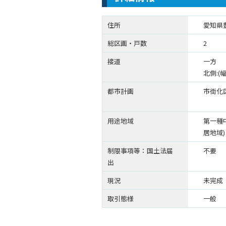
住所
愛知県
総区画・戸数
2
接道
一方
北側:(幅
都市計画
市街化
用途地域
第一種
居地域)
制限事項等：国土法届
不要
出
現況
未完成
取引態様
一般