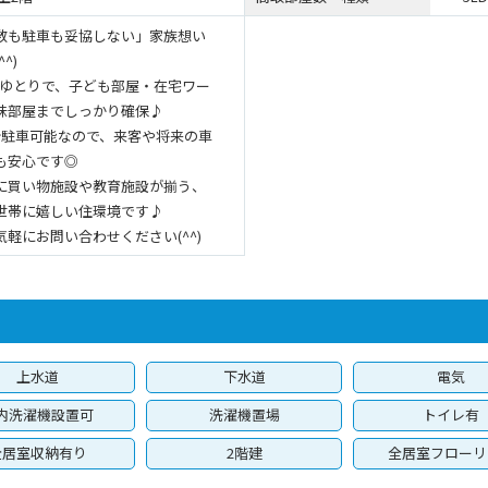
数も駐車も妥協しない」家族想い
^)
Kのゆとりで、子ども部屋・在宅ワー
味部屋までしっかり確保♪
台駐車可能なので、来客や将来の車
も安心です◎
に買い物施設や教育施設が揃う、
世帯に嬉しい住環境です♪
気軽にお問い合わせください(^^)
上水道
下水道
電気
内洗濯機設置可
洗濯機置場
トイレ有
全居室収納有り
2階建
全居室フローリ