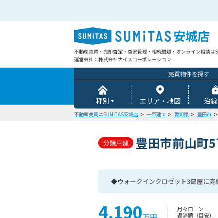
安城店
不動産売買・売却査定・空家管理・相続問題・オンライン相談はSU
運営会社：株式会社ナイスコーポレーション
売買物件を探す
種別
エリア・地図
沿線
不動産売買はSUMiTAS安城店
一戸建て
愛知県
豊田市
豊田市前山町5
分譲戸建
◆ウォークインクロゼット3部屋に完
4,190
月々ローン
返済額（目安）
万円