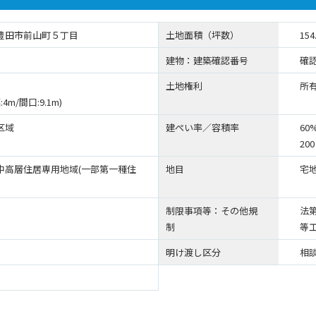
豊田市前山町５丁目
土地面積（坪数）
154
建物：建築確認番号
確認
土地権利
所
:4m/間口:9.1m)
区域
建ぺい率／容積率
60
200
中高層住居専用地域(一部第一種住
地目
宅
制限事項等：その他規
法
制
等
明け渡し区分
相