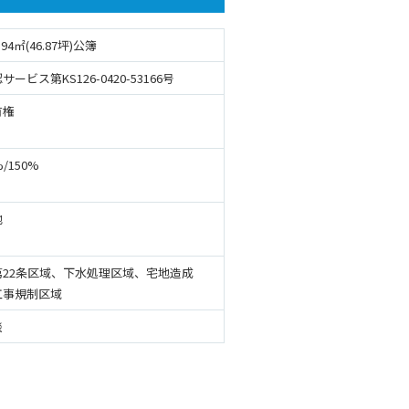
.94㎡(46.87坪)公簿
サービス第KS126-0420-53166号
有権
%/150%
地
第22条区域、下水処理区域、宅地造成
工事規制区域
談