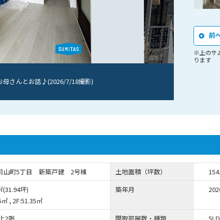
前
※上のサ
ります
んとお話♪(2026/7/18撮影)
前山町5丁目 新築戸建 2号棟
土地面積（坪数）
154
㎡(31.94坪)
築年月
20
5㎡ , 2F:51.35㎡
上2階
間取部屋数・種類
5LD