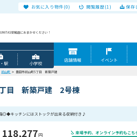
お気に入り物件(0)
閲覧履歴(1)
保存
MiTAS安城店におまかせください！
店舗情報
イベント
・駅
小学校
前山町
豊田市前山町5丁目 新築戸建
丁目 新築戸建 2号棟
備◎◆キッチンにはストックが出来る収納付き♪
118,277
来場予約、オンライン予約もこち
円