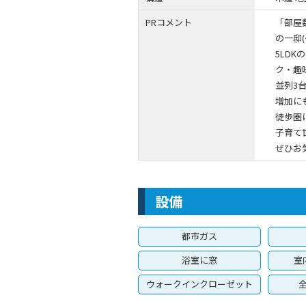
PRコメント
「部屋
の一邸(^
5LD
ク・趣
並列3
増加に
徒歩圏
子育て
ぜひお
設備
都市ガス
浴室に窓
室
ウォークインクローゼット