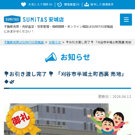
お気に入り物件(0)
閲覧履歴(0)
保存した検索条件
安城店
不動産売買・売却査定・空家管理・相続問題・オンライン相談はSUMiTAS安城店
におまかせください！
不動産売買はSUMiTAS安城店
お知らせ
💐お引き渡し完了 💐 「刈谷市半城土町西裏 売地」
お知らせ
💐お引き渡し完了 💐 「刈谷市半城土町西裏 売地」
🍀🌿
更新日：2026.06.12