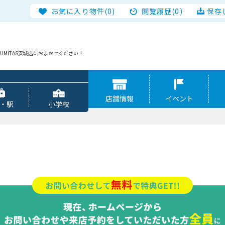
お気に入り物件(0)
閲覧履歴(0)
保存
MiTAS安城店におまかせください！
店舗情報
イベント
・駅
小学校