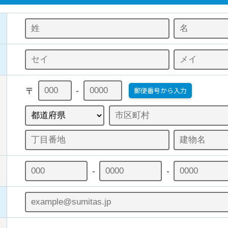
〒
-
郵便番号から入力
-
-